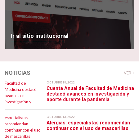
Ir al sitio institucional
NOTICIAS
VER +
OCTUBRE 18, 2022
Cuenta Anual de Facultad de Medicina
destacó avances en investigación y
aporte durante la pandemia
OCTUBRE 13, 2022
Alergias: especialistas recomiendan
continuar con el uso de mascarillas